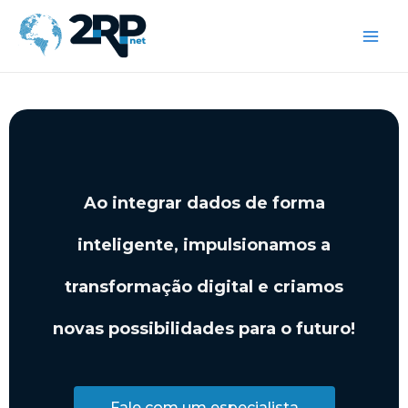
Ir
Main
para
Men
o
conteúdo
Ao integrar dados de forma
inteligente, impulsionamos a
transformação digital e criamos
novas possibilidades para o futuro!
Fale com um especialista